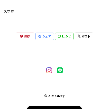
その他のバッグ
アクセサリ
パソコン
スマホ
その他のケース
パソコン・スマホ・眼鏡
保存
シェア
LINE
ポスト
クロス
メンテナンスソリューション
ストラップ・コード・部材
© A Mastery