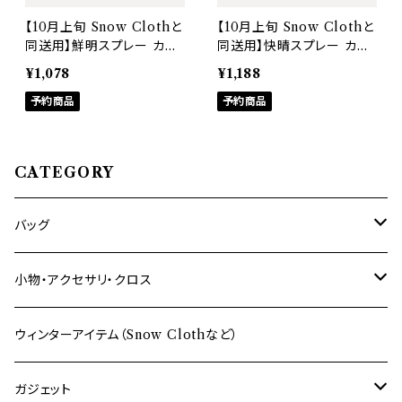
【10月上旬 Snow Clothと
【10月上旬 Snow Clothと
同送用】鮮明スプレー カー
同送用】快晴スプレー カー
ド型高機能メガネ画面クリ
ド型メガネ曇り止め・画面ク
¥1,078
¥1,188
ーナー【超純水使用】A Ma
リーナー【最大12時間持続】
stery
予約商品
A Mastery
予約商品
CATEGORY
バッグ
ショルダーバッグ
小物・アクセサリ・クロス
バックパック
財布
ウィンターアイテム（Snow Clothなど）
サコッシュ
ポーチ
ガジェット