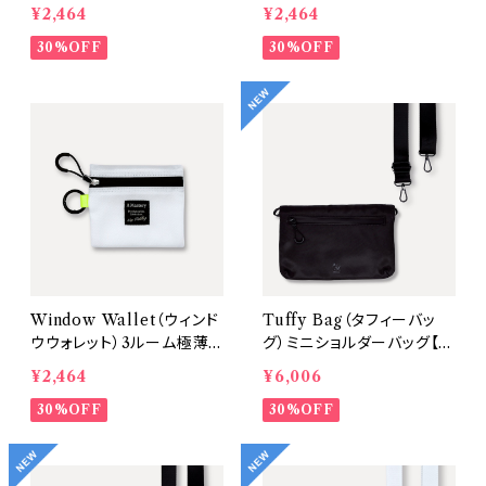
ニ財布・キーケース【カラ
ニ財布・キーケース【カラ
¥2,464
¥2,464
ー：White/タブカラー：Gre
ー：White/タブカラー:Pin
en】
30%OFF
k】
30%OFF
Window Wallet（ウィンド
Tuffy Bag（タフィーバッ
ウウォレット）3ルーム極薄ミ
グ）ミニショルダーバッグ【B
ニ財布・キーケース【カラ
lack（金具：Black ／ スト
¥2,464
¥6,006
ー：White/タブカラー：Yell
ラップ：Black）】
ow】
30%OFF
30%OFF