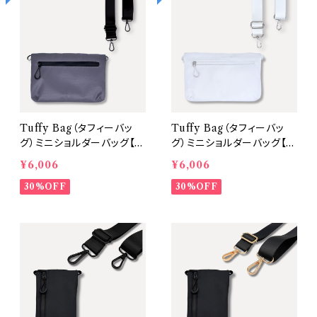
Tuffy Bag（タフィーバッ
Tuffy Bag（タフィーバッ
グ）ミニショルダーバッグ【D.
グ）ミニショルダーバッグ【M
Gray（金具：Black ／ スト
ilky White（金具：Silver
¥6,006
¥6,006
ラップ：Black）】 〈A Mast
／ ストラップ：Milky Whit
ery Tripシリーズ〉
30%OFF
e）】
30%OFF