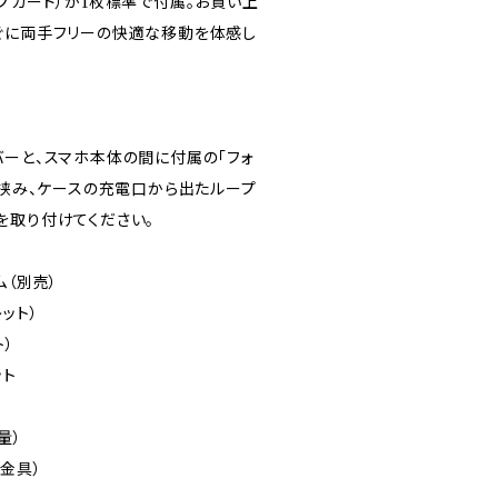
プカード）が1枚標準で付属。お買い上
ぐに両手フリーの快適な移動を体感し
バーと、スマホ本体の間に付属の「フォ
を挟み、ケースの充電口から出たループ
を取り付けてください。
ム（別売）
レット）
ト）
ット
量）
（金具）