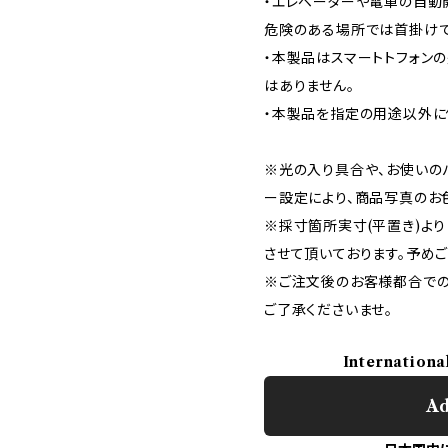
・エレベーターや電車の自動
危険のある場所では首掛けで
・本製品はスマートトフォン
はありません。
・本製品を指定の用途以外に
※光の入り具合や、お使いの
ー設定により、商品写真のお
※採寸箇所実寸(平置き)より
させて頂いております。予め
※ご注文後のお客様都合での
ご了承くださいませ。
Internationa
Ad