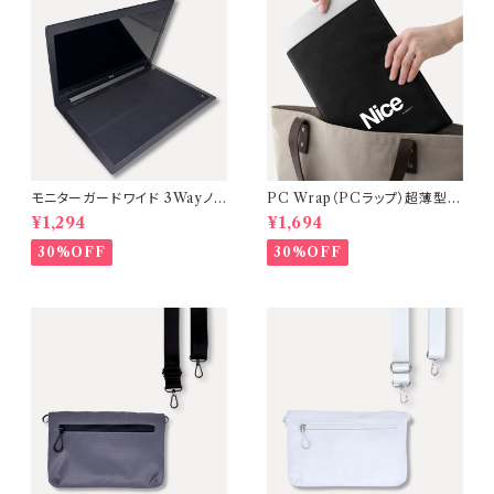
モニターガードワイド 3Wayノ
PC Wrap（PCラップ）超薄型・
ートPC画面保護クロス・マウス
軽量ノートPCケース【カラー：Bl
¥1,294
¥1,694
パッド【15.6〜17インチ対応】A
ack】
Mastery
30%OFF
30%OFF