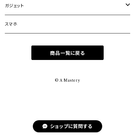
サコッシュ
ポーチ
ガジェット
その他のバッグ
アクセサリ
パソコン
スマホ
その他のケース
パソコン・スマホ・眼鏡
商品一覧に戻る
クロス
メンテナンスソリューション
© A Mastery
ストラップ・コード・部材
ショップに質問する