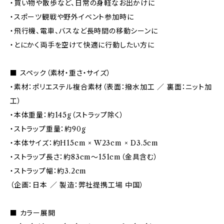
・買い物や散歩など、日常の身軽なお出かけに
・スポーツ観戦や野外イベント参加時に
・飛行機、電車、バスなど長時間の移動シーンに
・とにかく両手を空けて快適に行動したい方に
■ スペック（素材・重さ・サイズ）
・素材：ポリエステル複合素材（表面：撥水加工 ／ 裏面：ニット加
工）
・本体重量：約145g（ストラップ除く）
・ストラップ重量：約90g
・本体サイズ：約H15cm × W23cm × D3.5cm
・ストラップ長さ：約83cm〜151cm（金具含む）
・ストラップ幅：約3.2cm
（企画：日本 ／ 製造：弊社提携工場 中国）
■ カラー展開