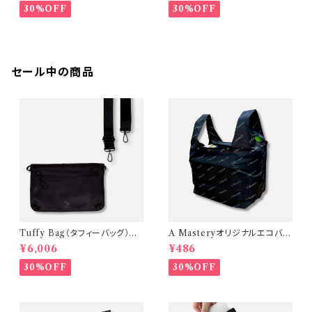
30%OFF
30%OFF
セール中の商品
Tuffy Bag（タフィーバッグ）ミ
A Masteryオリジナルエコバッ
ニショルダーバッグ【Black（金
グ 大容量・お弁当が傾かないマ
¥6,006
¥486
具：Black ／ ストラップ：Blac
チ広設計【単品】
k）】
30%OFF
30%OFF