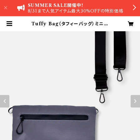
SUMMER SALE開催中！
8/31まで人気アイテム最大30%OFFの特別価格
Tuffy Bag（タフィーバッグ）ミニシ
ョルダーバッグ【D.Gray（金具：Bla
ck ／ ストラップ：Black）】 〈A Ma
stery Tripシリーズ〉 | A Maste
ry