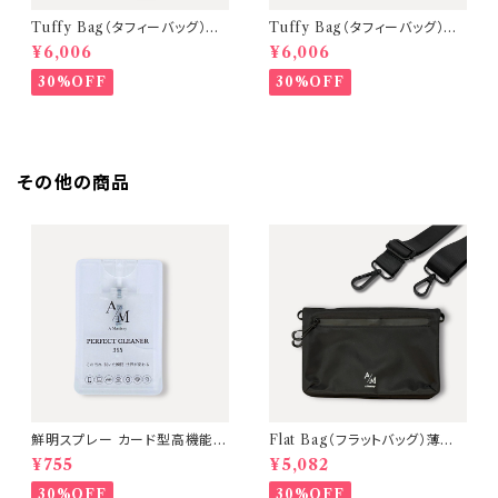
Tuffy Bag（タフィーバッグ）ミ
Tuffy Bag（タフィーバッグ）ミ
ニショルダーバッグ【D.Gray（金
ニショルダーバッグ【Milky Whi
¥6,006
¥6,006
具：Black ／ ストラップ：Blac
te（金具：Silver ／ ストラップ：
k）】 〈A Mastery Tripシリー
Milky White）】
30%OFF
30%OFF
ズ〉
その他の商品
鮮明スプレー カード型高機能メ
Flat Bag（フラットバッグ）薄型ミ
ガネ画面クリーナー【超純水使
ニショルダーバッグ【本体：Blac
¥755
¥5,082
用】A Mastery
k 金具：Black】
30%OFF
30%OFF