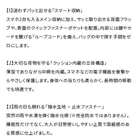
【1】迷わずパッと出せる「スマート収納」
スマホ2台も入るメイン収納に加え、サッと取り出せる背面フラッ
プや、表面のクイックファスナーポケットを配置。内部には鍵やカ
ードを繋げる「ループコード」を備え、バッグの中で探す手間をゼ
ロにします。
【2】大切な荷物を守る「クッション内蔵の立体構造」
薄型でありながら中綿を内蔵。スマホなどの電子機器を衝撃か
らやさしく保護します。身体への当たりも柔らかく、長時間の移動
でも快適です。
【3】雨の日も頼れる「撥水生地 × 止水ファスナー」
突然の雨や水滴を弾く撥水仕様（※完全防水ではありません）。
機能性だけでなく、大人が日常使いしやすい上質で高級感のあ
る質感に仕上げました。