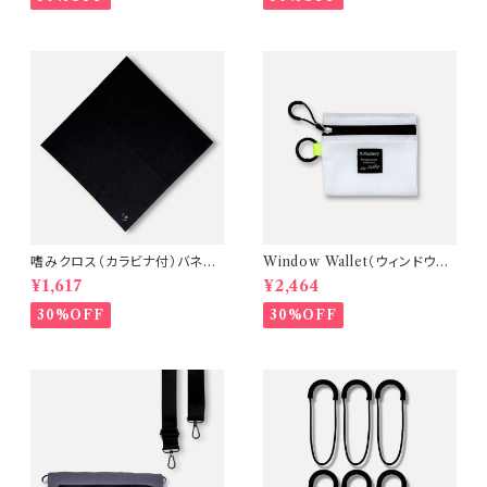
嗜みクロス（カラビナ付）バネく
Window Wallet（ウィンドウウ
ち巾着収納型クリーニングクロ
ォレット）3ルーム極薄ミニ財布・
¥1,617
¥2,464
ス【カラー：Black/White】A M
キーケース【カラー：White/タブ
astery
カラー：Yellow】
30%OFF
30%OFF