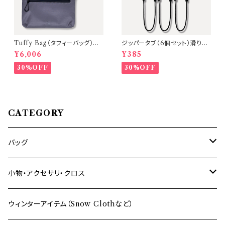
Tuffy Bag（タフィーバッグ）ミ
ジッパータブ（6個セット）滑り止
ニショルダーバッグ【D.Gray（金
め付 高機能ファスナー引き手
¥6,006
¥385
具：Black ／ ストラップ：Blac
交換・延長用 A Mastery
k）】 〈A Mastery Tripシリー
30%OFF
30%OFF
ズ〉
CATEGORY
バッグ
ショルダーバッグ
小物・アクセサリ・クロス
バックパック
財布
ウィンターアイテム（Snow Clothなど）