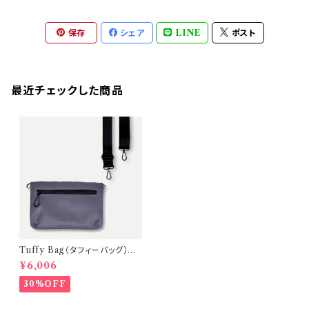
保存
シェア
LINE
ポスト
最近チェックした商品
Tuffy Bag（タフィーバッグ）ミ
ニショルダーバッグ【D.Gray（金
¥6,006
具：Black ／ ストラップ：Blac
k）】 〈A Mastery Tripシリー
30%OFF
ズ〉