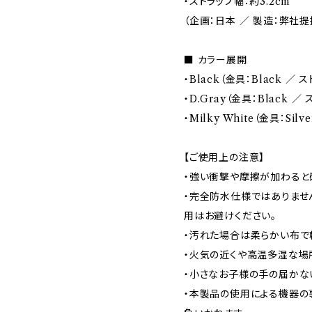
・ストラップ幅：約3.2cm
（企画：日本 ／ 製造：弊社提
■ カラー展開
・Black（金具：Black ／ ス
・D.Gray（金具：Black ／ 
・Milky White（金具：Silv
【ご使用上の注意】
・強い衝撃や摩擦が加わると
・完全防水仕様ではありませ
用はお避けください。
・汚れた場合は柔らかい布で
・火気の近くや高温多湿な場
・小さなお子様の手の届かな
・本製品の使用による機器の