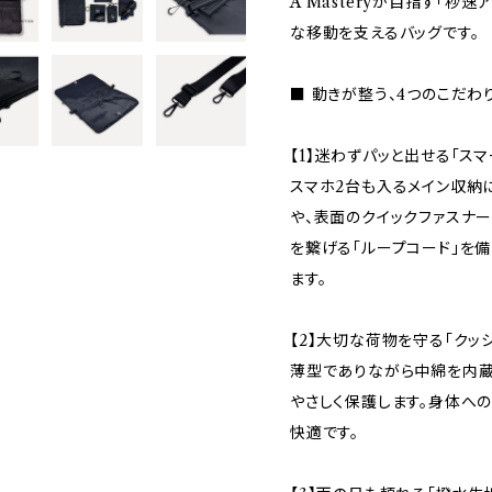
A Masteryが目指す「秒
な移動を支えるバッグです。
■ 動きが整う、4つのこだわ
【1】迷わずパッと出せる「スマ
スマホ2台も入るメイン収納
や、表面のクイックファスナ
を繋げる「ループコード」を
ます。
【2】大切な荷物を守る「クッ
薄型でありながら中綿を内蔵
やさしく保護します。身体へ
快適です。