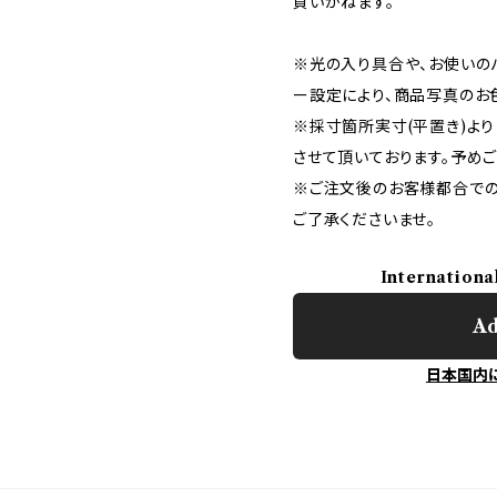
負いかねます。
※光の入り具合や、お使いの
ー設定により、商品写真のお
※採寸箇所実寸(平置き)より
させて頂いております。予め
※ご注文後のお客様都合での
ご了承くださいませ。
Internationa
Ad
日本国内