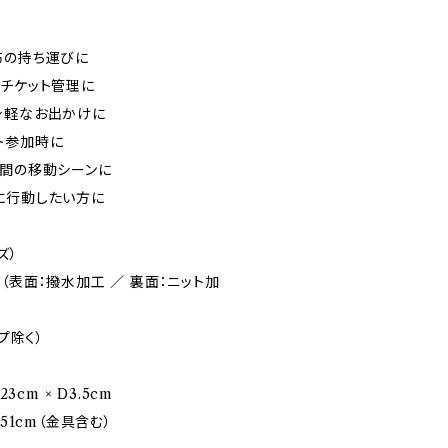
布の持ち運びに
、チケット管理に
身軽なお出かけに
ト参加時に
時間の移動シーンに
に行動したい方に
ズ）
（表面：撥水加工 ／ 裏面：ニット加
プ除く）
3cm × D3.5cm
51cm（金具含む）