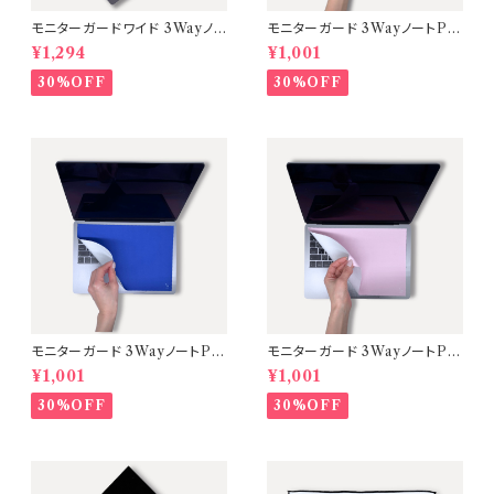
モニターガードワイド 3Wayノ
モニターガード 3WayノートPC
ートPC画面保護クロス・マウス
画面保護クロス・マウスパッド
¥1,294
¥1,001
パッド【15.6〜17インチ対応】A
【カラー：Black】A Mastery
Mastery
30%OFF
30%OFF
モニターガード 3WayノートPC
モニターガード 3WayノートPC
画面保護クロス・マウスパッド
画面保護クロス・マウスパッド
¥1,001
¥1,001
【カラー：Royal Blue】A Mast
【カラー：Baby Pink】A Maste
ery
ry
30%OFF
30%OFF