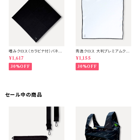
嗜みクロス（カラビナ付）バネく
秀逸クロス 大判プレミアムクリ
ち巾着収納型クリーニングクロ
ーニングクロス・極上ハンカチ
¥1,617
¥1,155
ス【カラー：Black/White】A M
【30×30cm】A Mastery
astery
30%OFF
30%OFF
セール中の商品