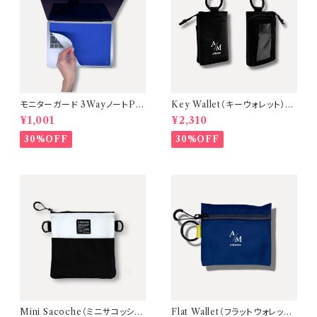
モニターガード 3WayノートPC
Key Wallet（キーウォレット）中
画面保護クロス・マウスパッド
身が見えるコンパクトキーケー
¥1,001
¥2,310
【カラー：Royal Blue】A Mast
ス【本体：Black 】
ery
30%OFF
30%OFF
Mini Sacoche（ミニサコッシ
Flat Wallet（フラットウォレット）