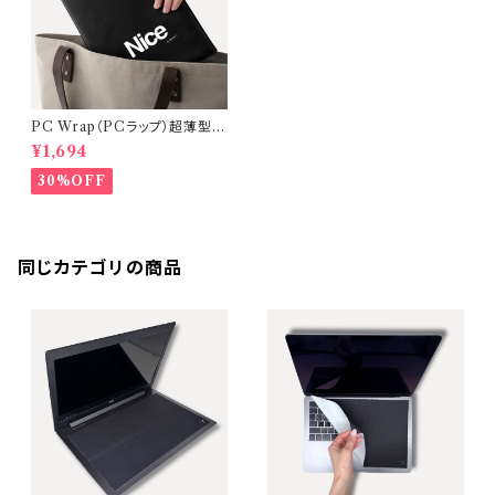
PC Wrap（PCラップ）超薄型・
軽量ノートPCケース【カラー：Bl
¥1,694
ack】
30%OFF
同じカテゴリの商品