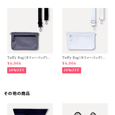
Tuffy Bag（タフィーバッグ）ミ
Tuffy Bag（タフィーバッグ）ミ
ニショルダーバッグ【D.Gray（金
ニショルダーバッグ【Milky Whi
¥6,006
¥6,006
具：Black ／ ストラップ：Blac
te（金具：Silver ／ ストラップ：
k）】 〈A Mastery Tripシリー
Milky White）】
30%OFF
30%OFF
ズ〉
その他の商品