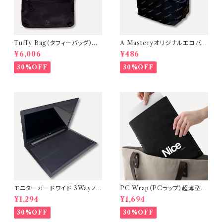
Tuffy Bag（タフィーバッグ）ミ
A Masteryオリジナルエコバッ
ニショルダーバッグ【Black（金
グ 大容量・お弁当が傾かないマ
¥6,006
¥486
具：Black ／ ストラップ：Blac
チ広設計【単品】
k）】
30%OFF
30%OFF
モニターガードワイド 3Wayノ
PC Wrap（PCラップ）超薄型・
ートPC画面保護クロス・マウス
軽量ノートPCケース【カラー：Bl
¥1,294
¥1,694
パッド【15.6〜17インチ対応】A
ack】
Mastery
30%OFF
30%OFF