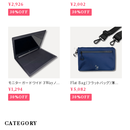
ュ）4ポケット極薄ミニショルダー
薄型コンパクトミニ財布【本体：
¥2,926
¥2,002
バッグ【Pocket：Black】A Mas
Navy / タブ：Yellow】
tery
30%OFF
30%OFF
モニターガードワイド 3Wayノ
Flat Bag（フラットバッグ）薄型ミ
ートPC画面保護クロス・マウス
ニショルダーバッグ【本体：Navy
¥1,294
¥5,082
パッド【15.6〜17インチ対応】A
金具：Black】
Mastery
30%OFF
30%OFF
CATEGORY