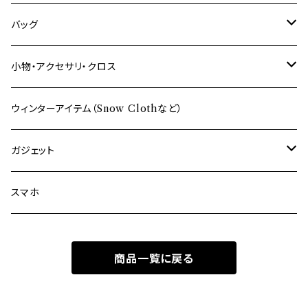
バッグ
ショルダーバッグ
小物・アクセサリ・クロス
バックパック
財布
ウィンターアイテム（Snow Clothなど）
サコッシュ
ポーチ
ガジェット
その他のバッグ
アクセサリ
パソコン
スマホ
その他のケース
パソコン・スマホ・眼鏡
商品一覧に戻る
クロス