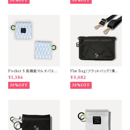
30%OFF
30%OFF
Pocket S 高機能マルチパスケ
Flat Bag（フラットバッグ）薄型ミ
ース【X-Pac生地／カラー：Whi
ニショルダーバッグ【本体：Blac
¥1,386
¥5,082
te-Green】A Mastery
k 金具：Gold】
30%OFF
30%OFF