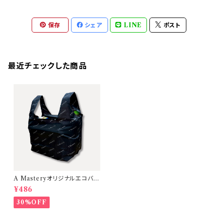
保存
シェア
LINE
ポスト
最近チェックした商品
A Masteryオリジナルエコバッ
グ 大容量・お弁当が傾かないマ
¥486
チ広設計【単品】
30%OFF