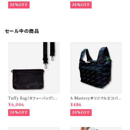
30%OFF
30%OFF
セール中の商品
Tuffy Bag（タフィーバッグ）ミ
A Masteryオリジナルエコバッ
ニショルダーバッグ【Black（金
グ 大容量・お弁当が傾かないマ
¥6,006
¥486
具：Black ／ ストラップ：Blac
チ広設計【単品】
k）】
30%OFF
30%OFF