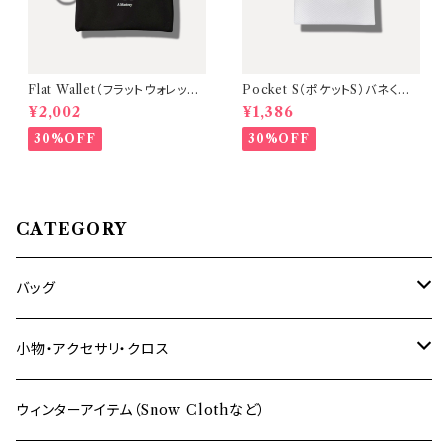
Flat Wallet（フラットウォレット）
Pocket S（ポケットS）バネくち
薄型コンパクトミニ財布【本体：
ミニポーチ・スマートケース【本
¥2,002
¥1,386
Black / タブ：Black】
体：White/タブ：Green】A Ma
stery
30%OFF
30%OFF
CATEGORY
バッグ
ショルダーバッグ
小物・アクセサリ・クロス
バックパック
財布
ウィンターアイテム（Snow Clothなど）