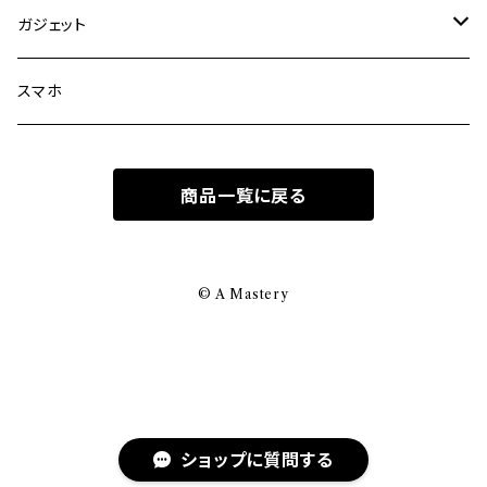
サコッシュ
ポーチ
ガジェット
その他のバッグ
アクセサリ
パソコン
スマホ
その他のケース
パソコン・スマホ・眼鏡
商品一覧に戻る
クロス
メンテナンスソリューション
© A Mastery
ストラップ・コード・部材
ショップに質問する