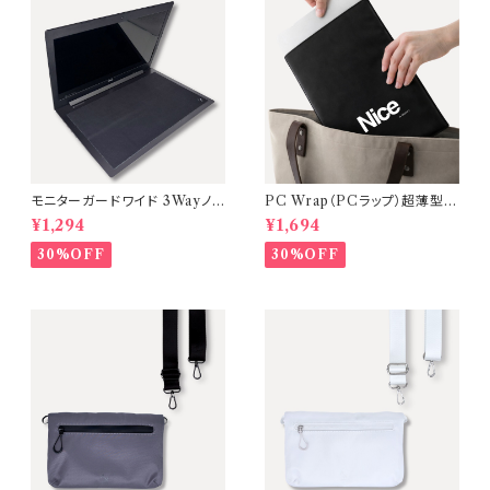
モニターガードワイド 3Wayノ
PC Wrap（PCラップ）超薄型・
ートPC画面保護クロス・マウス
軽量ノートPCケース【カラー：Bl
¥1,294
¥1,694
パッド【15.6〜17インチ対応】A
ack】
Mastery
30%OFF
30%OFF