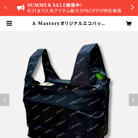
SUMMER SALE開催中！
8/31まで人気アイテム最大30%OFFの特別価格
A Masteryオリジナルエコバッグ
大容量・お弁当が傾かないマチ広設計
【単品】 | A Mastery