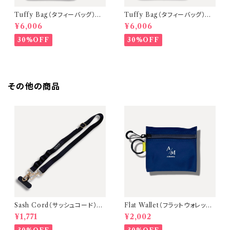
Tuffy Bag（タフィーバッグ）ミ
Tuffy Bag（タフィーバッグ）ミ
ニショルダーバッグ【D.Gray（金
ニショルダーバッグ【Milky Whi
¥6,006
¥6,006
具：Black ／ ストラップ：Blac
te（金具：Silver ／ ストラップ：
k）】 〈A Mastery Tripシリー
Milky White）】
30%OFF
30%OFF
ズ〉
その他の商品
Sash Cord（サッシュコード）ス
Flat Wallet（フラットウォレット）
マホストラップ【カラー：Black
薄型コンパクトミニ財布【本体：
¥1,771
¥2,002
金具：Gold】
Navy / タブ：Yellow】