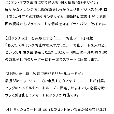
【1】オン・オフを瞬時に切り替える「個人情報保護デザイン」
鮮やかなオレンジ面は顔写真をしっかり見せるビジネス仕様。ロ
ゴ面は、外回りの移動やランチタイム、退勤時に裏返すだけで周
囲の視線からプライベートな情報を守るプライバシー仕様です。
【2】タッチ＆ゴーを無敵にする「エラー防止シート」内蔵
「あえてスキミング防止材を入れず、エラー防止シートを入れる」
という実用性を最優先した設計。ICカード同士の干渉を防ぎ、駅
の改札や社内のリーダーにも一発でスマートに反応します。
【3】使いたい時に秒速で伸びる「リールコード式」
最長35cmまでスムーズに伸長するタフなリールコードが付属。
バッグのハンドルやベルトループに固定したままでも、必要な時に
サッと引き出してスマートにタッチが可能です。
【4】「サッシュコード（別売）」とのセット使いで首が凝らない理想