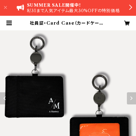
SUMMER SALE開催中！
8/31まで人気アイテム最大30%OFFの特別価格
社員証×Card Case（カードケース）
リールコード付【エラー防止IDカード
ケース 】A Mastery | A Mastery