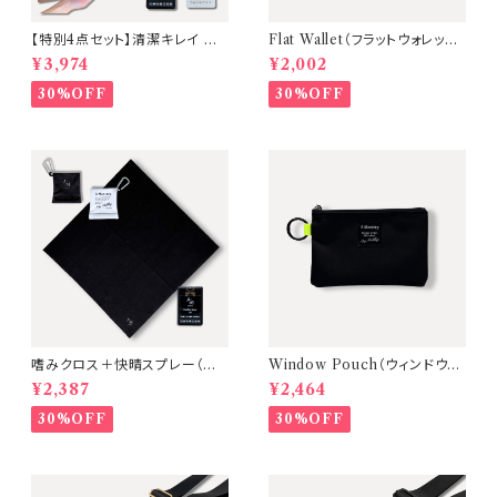
【特別4点セット】清潔キレイ 持
Flat Wallet（フラットウォレット）
ち運び・収納モバイルケアセット
薄型コンパクトミニ財布【本体：
¥3,974
¥2,002
【単品よりお得】A Mastery
Black / タブ：Orange】
30%OFF
30%OFF
嗜みクロス＋快晴スプレー（カラ
Window Pouch（ウィンドウポ
ビナ・収納できるバネくち巾着ク
ーチ）3ルーム極薄トラベルケー
¥2,387
¥2,464
ロス付）
ス・パスポート入れ【本体：Blac
k/タブカラー：Yellow】
30%OFF
30%OFF