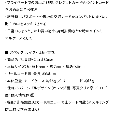
・プライベートでのお出かけ時、クレジットカードやポイントカード
をお洒落に持ち運ぶ
・旅行時にパスポートや現地の交通カードをコンパクトにまとめ、
財布の中をスッキリさせる
・日常のちょっとしたお買い物や、身軽に動きたい時のメインミニ
マルケースとして
■ スペック（サイズ・仕様・重さ）
・商品名：社員証×Card Case
・本体サイズ：約 横10cm × 縦7cm × 厚み0.3cm
・リールコード長：最長 約35cm
・本体重量：カードケース 約16g ／ リールコード 約18g
・仕様：リバーシブルデザイン（オレンジ面：写真クリア窓 ／ ロゴ
面：個人情報保護）
・機能：非接触型ICカード用エラー防止シート内蔵（※スキミング
防止材は含みません）