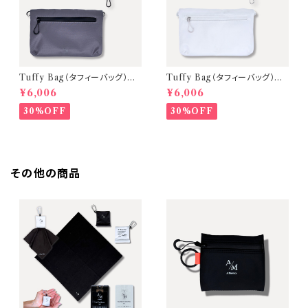
Tuffy Bag（タフィーバッグ）ミ
Tuffy Bag（タフィーバッグ）ミ
ニショルダーバッグ【D.Gray（金
ニショルダーバッグ【Milky Whi
¥6,006
¥6,006
具：Black ／ ストラップ：Blac
te（金具：Silver ／ ストラップ：
k）】 〈A Mastery Tripシリー
Milky White）】
30%OFF
30%OFF
ズ〉
その他の商品