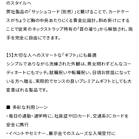
のスタイルへ
弊社製品の「サッシュコード（別売）」と繋げることで、カードケー
スがちょうど胸の中央あたりにくる黄金比設計。斜め掛けにする
ことで従来のネックストラップ特有の「首の凝り」から解放され、両
手を完全に自由にできます。
【5】大切な人へのスマートな「ギフト」にも最適
シンプルでありながら洗練された外観は、男女問わずどんなコー
ディネートにもマッチ。就職祝いや転職祝い、日頃お世話になって
いる方へ贈る、実用的でセンスの良いプレミアムギフトとしても大
変喜ばれる製品です。
■ 多彩な利用シーン
・毎日の通勤・通学時に、社員証やIDカード、交通系ICカードを
安全に携行
・イベントやセミナー、展示会でのスムーズな入場受付に