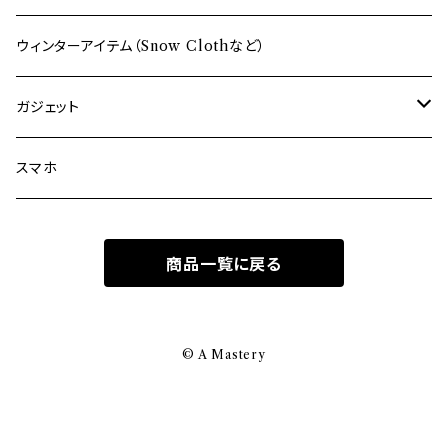
バックパック
財布
ウィンターアイテム（Snow Clothなど）
サコッシュ
ポーチ
ガジェット
その他のバッグ
アクセサリ
パソコン
スマホ
その他のケース
パソコン・スマホ・眼鏡
商品一覧に戻る
クロス
メンテナンスソリューション
© A Mastery
ストラップ・コード・部材