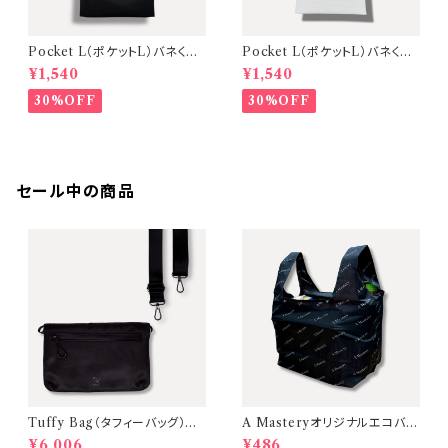
Pocket L（ポケットL）バネくち
Pocket L（ポケットL）バネくち
マルチポーチ・眼鏡ケース【カラ
マルチポーチ・眼鏡ケース【カラ
¥1,540
¥1,540
ー：Black/タブカラー：Green】
ー：White/タブカラー：Blue】
30%OFF
30%OFF
セール中の商品
Tuffy Bag（タフィーバッグ）ミ
A Masteryオリジナルエコバッ
ニショルダーバッグ【Black（金
グ 大容量・お弁当が傾かないマ
¥6,006
¥486