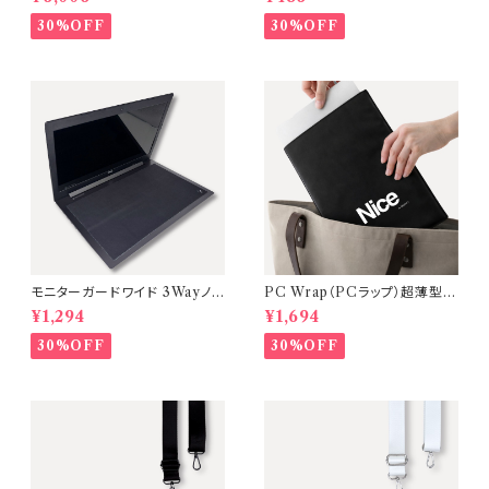
具：Black ／ ストラップ：Blac
チ広設計【単品】
k）】
30%OFF
30%OFF
モニターガードワイド 3Wayノ
PC Wrap（PCラップ）超薄型・
ートPC画面保護クロス・マウス
軽量ノートPCケース【カラー：Bl
¥1,294
¥1,694
パッド【15.6〜17インチ対応】A
ack】
Mastery
30%OFF
30%OFF