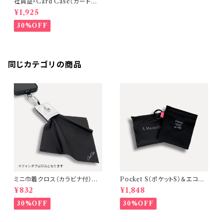
社員証×Card Case（カードケ
ース）リールコード付【エラー防
¥1,925
止IDカードケース 】A Master
y
30%OFF
同じカテゴリの商品
ミニ巾着クロス（カラビナ付）巾
Pocket S（ポケットS）＆エコバ
着収納型ミニクリーニングクロ
ッグ 有能2点セット【タブカラー：
¥832
¥1,848
ス【カラー：Black×White】A M
ピンク】
astery
30%OFF
30%OFF